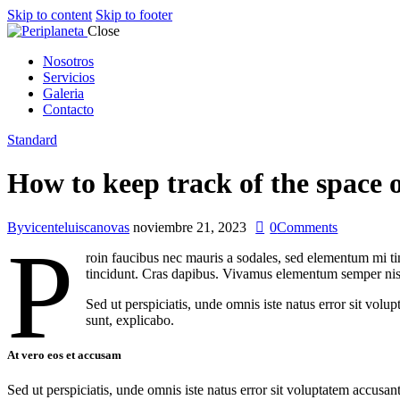
Skip to content
Skip to footer
Close
Nosotros
Servicios
Galeria
Contacto
Standard
How to keep track of the space 
By
vicenteluiscanovas
noviembre 21, 2023
0
Comments
P
roin faucibus nec mauris a sodales, sed elementum mi tin
tincidunt. Cras dapibus. Vivamus elementum semper nisi. 
Sed ut perspiciatis, unde omnis iste natus error sit vol
sunt, explicabo.
At vero eos et accusam
Sed ut perspiciatis, unde omnis iste natus error sit voluptatem accusan