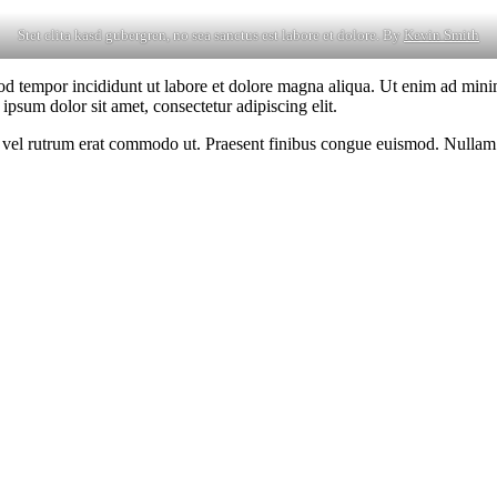
Stet clita kasd gubergren, no sea sanctus est labore et dolore. By
Kevin Smith
od tempor incididunt ut labore et dolore magna aliqua. Ut enim ad minim
psum dolor sit amet, consectetur adipiscing elit.
sus, vel rutrum erat commodo ut. Praesent finibus congue euismod. Nullam