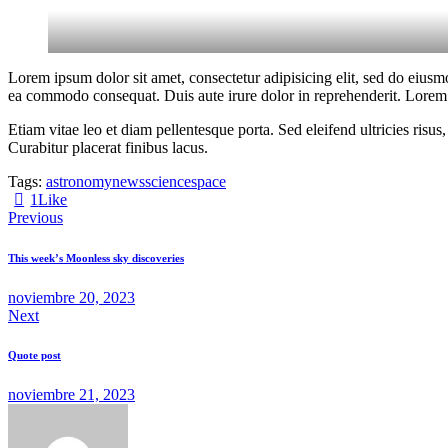
Lorem ipsum dolor sit amet, consectetur adipisicing elit, sed do eiusm
ea commodo consequat. Duis aute irure dolor in reprehenderit. Lorem i
Etiam vitae leo et diam pellentesque porta. Sed eleifend ultricies ri
Curabitur placerat finibus lacus.
Tags:
astronomy
news
science
space
1
Like
Navegación
Previous
de
This week’s Moonless sky discoveries
entradas
noviembre 20, 2023
Next
Quote post
noviembre 21, 2023