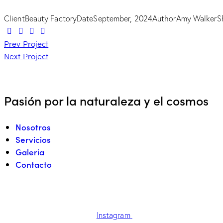
Client
Beauty Factory
Date
September, 2024
Author
Amy Walker
S
Twitter
Facebook
Share-
Copy
Navegación
Prev Project
email
URL
Next Project
to
de
clipboard
entradas
Pasión por la naturaleza y el cosmos
Nosotros
Servicios
Galeria
Contacto
Síguenos en:
Instagram