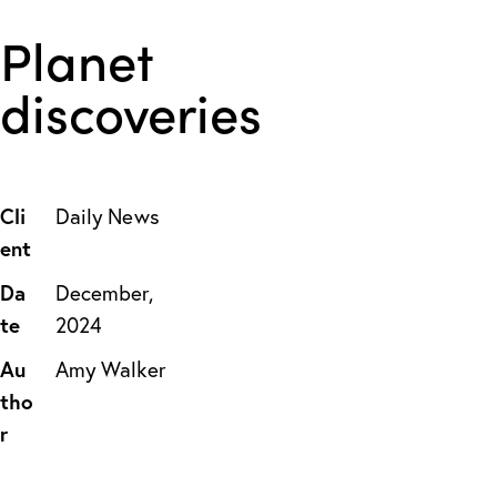
Planet
discoveries
Cli
Daily News
ent
Da
December,
te
2024
Au
Amy Walker
tho
r