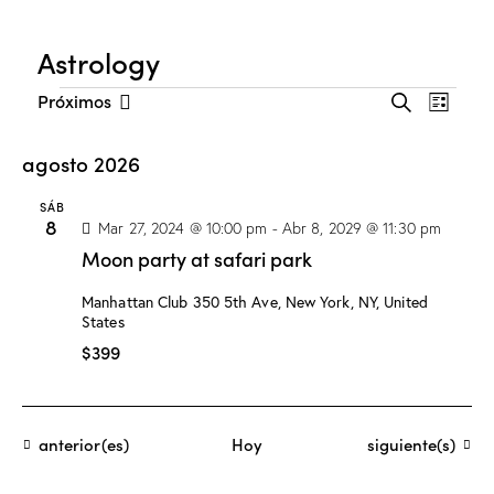
Astrology
N
N
Próximos
B
L
a
S
a
u
i
s
v
e
v
s
agosto 2026
c
e
l
t
e
a
a
g
e
SÁB
g
r
8
a
Mar 27, 2024 @ 10:00 pm
-
Abr 8, 2029 @ 11:30 pm
c
a
c
Moon party at safari park
c
c
i
i
i
Manhattan Club
350 5th Ave, New York, NY, United
ó
o
States
ó
n
n
$399
n
d
a
d
e
l
e
v
a
b
i
f
Eventos
Eventos
anterior(es)
Hoy
siguiente(s)
s
e
ú